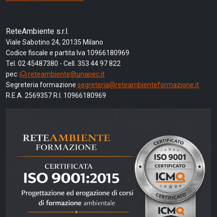
ReteAmbiente s.r.l.
Viale Sabotino 24, 20135 Milano
Codice fiscale e partita Iva 10966180969
Tel. 02 45487380 - Cell. 353 44 97 822
pec:
reteambiente@unapec.it
Segreteria formazione
segreteria@reteambienteformazione.it
R.E.A. 2569357 R.I. 10966180969