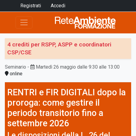
Registrati
Accedi
4 crediti per RSPP, ASPP e coordinatori
CSP/CSE
Seminario
-
Martedì 26 maggio dalle 9:30 alle 13:00
online
RENTRI e FIR DIGITALI dopo la
proroga: come gestire il
periodo transitorio fino a
settembre 2026
Le disposizioni della L. 26 del