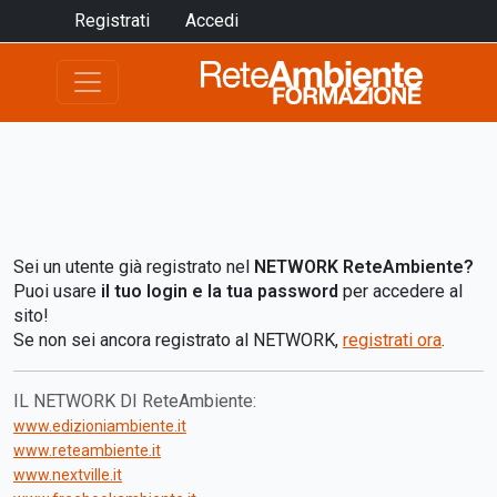
Registrati
Accedi
Sei un utente già registrato nel
NETWORK ReteAmbiente?
Puoi usare
il tuo login e la tua password
per accedere al
sito!
Se non sei ancora registrato al NETWORK,
registrati ora
.
IL NETWORK DI ReteAmbiente:
www.edizioniambiente.it
www.reteambiente.it
www.nextville.it