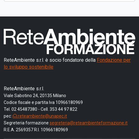
ReteAmbiente s.r.l. è socio fondatore della
Fondazione per
lo sviluppo sostenibile
ReteAmbiente s.r.l.
Viale Sabotino 24, 20135 Milano
Codice fiscale e partita Iva 10966180969
Tel. 02 45487380 - Cell. 353 44 97 822
pec:
reteambiente@unapec.it
Segreteria formazione
segreteria@reteambienteformazione.it
R.E.A. 2569357 R.I. 10966180969