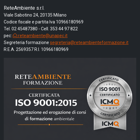
ReteAmbiente s.r.l.
Viale Sabotino 24, 20135 Milano
Codice fiscale e partita Iva 10966180969
Tel. 02 45487380 - Cell. 353 44 97 822
pec:
reteambiente@unapec.it
Segreteria formazione
segreteria@reteambienteformazione.it
R.E.A. 2569357 R.I. 10966180969