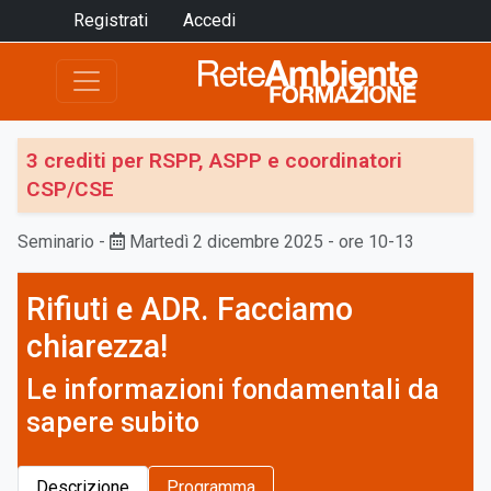
Registrati
Accedi
3 crediti per RSPP, ASPP e coordinatori
CSP/CSE
Seminario
-
Martedì 2 dicembre 2025 - ore 10-13
Rifiuti e ADR. Facciamo
chiarezza!
Le informazioni fondamentali da
sapere subito
Descrizione
Programma