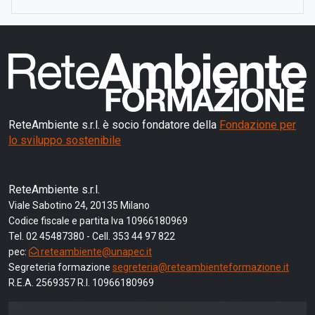
ReteAmbiente s.r.l. è socio fondatore della
Fondazione per
lo sviluppo sostenibile
ReteAmbiente s.r.l.
Viale Sabotino 24, 20135 Milano
Codice fiscale e partita Iva 10966180969
Tel. 02 45487380 - Cell. 353 44 97 822
pec:
reteambiente@unapec.it
Segreteria formazione
segreteria@reteambienteformazione.it
R.E.A. 2569357 R.I. 10966180969